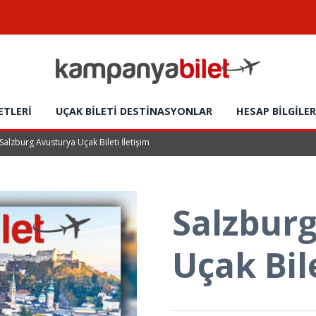
ETLERI
UÇAK BILETI DESTINASYONLAR
HESAP BİLGİLER
Salzburg Avusturya Uçak Bileti İletişim
Salzbur
Uçak Bile