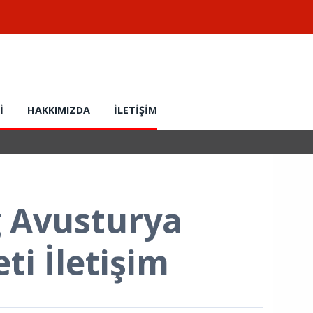
İ
HAKKIMIZDA
İLETIŞIM
g Avusturya
ti İletişim