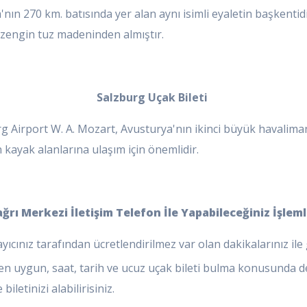
'nın 270 km. batısında yer alan aynı isimli eyaletin başkenti
ı zengin tuz madeninden almıştır.
Salzburg Uçak Bileti
 Airport W. A. Mozart, Avusturya'nın ikinci büyük havalima
 kayak alanlarına ulaşım için önemlidir.
ğrı Merkezi İletişim Telefon İle Yapabileceğiniz İşlem
yıcınız tarafından ücretlendirilmez var olan dakikalarınız il
en uygun, saat, tarih ve ucuz uçak bileti bulma konusunda d
letinizi alabilirisiniz.