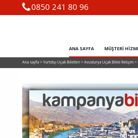
0850 241 80 96
ANA SAYFA
MÜŞTERI HIZM
Ana sayfa
>
Yurtdışı Uçak Biletleri
>
Avusturya Uçak Bileti İletişim
>