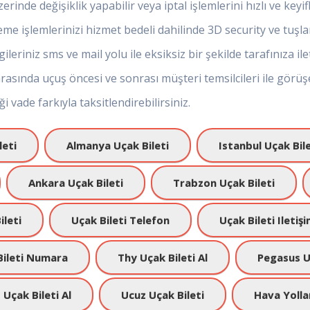
inde değişiklik yapabilir veya iptal işlemlerini hızlı ve keyifli
e işlemlerinizi hizmet bedeli dahilinde 3D security ve tuşla
leriniz sms ve mail yolu ile eksiksiz bir şekilde tarafınıza ilet
asında uçuş öncesi ve sonrası müşteri temsilcileri ile görüşe
 vade farkıyla taksitlendirebilirsiniz.
leti
Almanya Uçak Bileti
Istanbul Uçak Bile
Ankara Uçak Bileti
Trabzon Uçak Bileti
ileti
Uçak Bileti Telefon
Uçak Bileti Iletiş
Bileti Numara
Thy Uçak Bileti Al
Pegasus Uç
Uçak Bileti Al
Ucuz Uçak Bileti
Hava Yollar