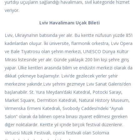
yurtdışı uçuşların sağlandığı havalimanı, sivil kategoride hizmet
veriyor.
Lviv Havalimanı Uçak Bileti
Lviv, Ukrayna’nın batısında yer alır. Bu kentte nüfusun yüzde 85’i
kadınlardan oluşur. İki üniversite, flarmonik orkestra, Lviv Opera
ve Bale Tiyatrosu olan şehrin merkezi, UNESCO Dünya Kültür
Mirası listesinde yer alır. Günde yaklaşık 200 bin kişi şehre giriş
yapar. Ülke kentleri arasında bilim ve endüstri merkezi olarak da
dikkat çekmeye başlamıştır. Lviv’de gezilecek yerler şehir
merkezine yakındır.Lviv şehrini gezmeye Lviv Sanat Galerisi’den
başlanabilir. St. Yura Meydanı’daki Katedral, Potocki Sarayı,
Market Square, Dermition Katedrali, Natural History Museum,
Virmenska Ermeni Katedrali, Svobody Caddesi’ndeki “Aynalı
Salon” olarak da bilinen opera binası ziyaret edilmesi gereken
diğer noktalardır. Kentte yıl içinde birçok festival düzenlenir.
Virtuosi Müzik Festivali, opera festivali olan Solomia