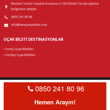
Memtur Turizm Seyahat Acentası A-10218 Nolu Türsab işletme
belgesine sahiptir.
0850 241 80 96
info@kampanyabilet.com
UÇAK BILETI DESTINASYONLAR
Yurtiçi Uçak Biletleri
Yurtdışı Uçak Biletleri
0850 241 80 96
Kampanya Bilet © 2026
Çerez Politikası
Hemen Arayın!