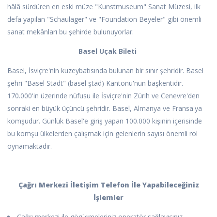
hâlâ sürdüren en eski müze "Kunstmuseum" Sanat Müzesi, ilk
defa yapılan "Schaulager" ve "Foundation Beyeler" gibi önemli
sanat mekânları bu şehirde bulunuyorlar.
Basel Uçak Bileti
Basel, İsviçre'nin kuzeybatısında bulunan bir sınır şehridir. Basel
şehri "Basel Stadt" (basel ştad) Kantonu'nun başkentidir.
170.000'in üzerinde nüfusu ile İsviçre'nin Zürih ve Cenevre'den
sonraki en büyük üçüncü şehridir. Basel, Almanya ve Fransa'ya
komşudur. Günlük Basel'e giriş yapan 100.000 kişinin içerisinde
bu komşu ülkelerden çalışmak için gelenlerin sayısı önemli rol
oynamaktadır.
Çağrı Merkezi İletişim Telefon İle Yapabileceğiniz
İşlemler
Çağrı merkezi ile görüşmeleriniz operatör sağlayıcınız