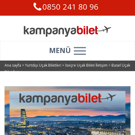
0850 241 80 96
MENÜ
Ana sayfa
>
Yurtdışı Uçak Biletleri
>
İsviçre Uçak Bileti İletişim
>
Basel Uçak
Bilet İletişim