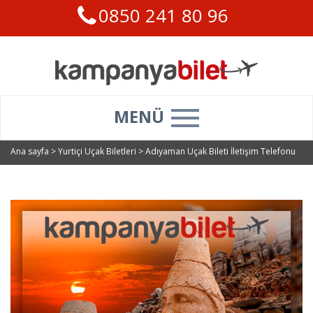
0850 241 80 96
MENÜ
Ana sayfa
>
Yurtiçi Uçak Biletleri
>
Adıyaman Uçak Bileti İletişim Telefonu