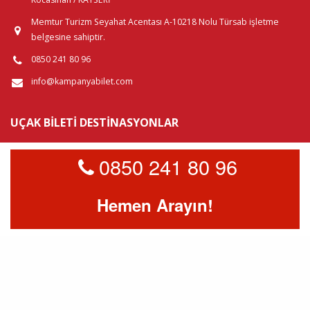
Memtur Turizm Seyahat Acentası A-10218 Nolu Türsab işletme
belgesine sahiptir.
0850 241 80 96
info@kampanyabilet.com
UÇAK BILETI DESTINASYONLAR
Yurtiçi Uçak Biletleri
0850 241 80 96
Yurtdışı Uçak Biletleri
Hemen Arayın!
Kampanya Bilet © 2026
Çerez Politikası