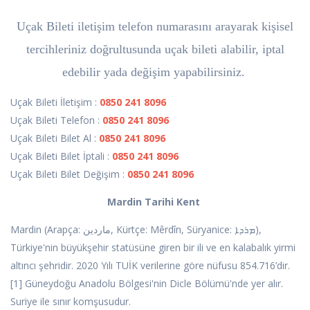
Uçak Bileti iletişim telefon numarasını arayarak kişisel
tercihleriniz doğrultusunda uçak bileti alabilir, iptal
edebilir yada değişim yapabilirsiniz.
Uçak Bileti İletişim :
0850 241 8096
Uçak Bileti Telefon :
0850 241 8096
Uçak Bileti Bilet Al :
0850 241 8096
Uçak Bileti Bilet İptali :
0850 241 8096
Uçak Bileti Bilet Değişim :
0850 241 8096
Mardin Tarihi Kent
Mardin (Arapça: ماردين, Kürtçe: Mêrdîn, Süryanice: ܡܪܕܐ),
Türkiye'nin büyükşehir statüsüne giren bir ili ve en kalabalık yirmi
altıncı şehridir. 2020 Yılı TUİK verilerine göre nüfusu 854.716’dir.
[1] Güneydoğu Anadolu Bölgesi'nin Dicle Bölümü'nde yer alır.
Suriye ile sınır komşusudur.