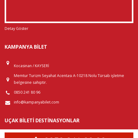
Detay Göster
KAMPANYA BILET
Kocasinan / KAYSERİ
Memtur Turizm Seyahat Acentası A-10218 Nolu Türsab işletme
belgesine sahiptir.
0850 241 80 96
info@kampanyabilet.com
UÇAK BILETI DESTINASYONLAR
Yurtiçi Uçak Biletleri