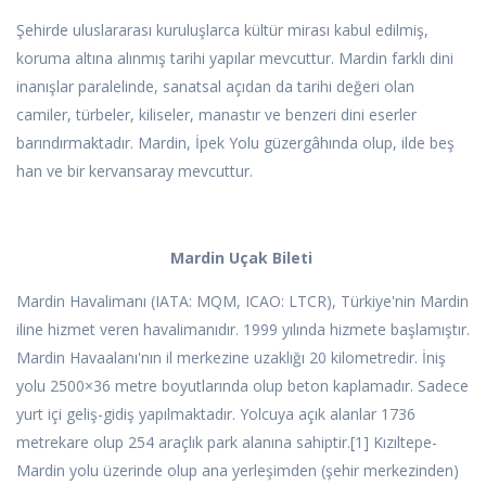
Şehirde uluslararası kuruluşlarca kültür mirası kabul edilmiş,
koruma altına alınmış tarihi yapılar mevcuttur. Mardin farklı dini
inanışlar paralelinde, sanatsal açıdan da tarihi değeri olan
camiler, türbeler, kiliseler, manastır ve benzeri dini eserler
barındırmaktadır. Mardin, İpek Yolu güzergâhında olup, ilde beş
han ve bir kervansaray mevcuttur.
Mardin Uçak Bileti
Mardin Havalimanı (IATA: MQM, ICAO: LTCR), Türkiye'nin Mardin
iline hizmet veren havalimanıdır. 1999 yılında hizmete başlamıştır.
Mardin Havaalanı'nın il merkezine uzaklığı 20 kilometredir. İniş
yolu 2500×36 metre boyutlarında olup beton kaplamadır. Sadece
yurt içi geliş-gidiş yapılmaktadır. Yolcuya açık alanlar 1736
metrekare olup 254 araçlık park alanına sahiptir.[1] Kızıltepe-
Mardin yolu üzerinde olup ana yerleşimden (şehir merkezinden)