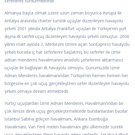
seferlerini sürdürmektedir.
Almanya başta olmak üzere uzun zaman boyunca Avrupa ile
Antalya arasında charter turistik uçuşlar düzenleyen havayolu
şirketi 2001 yılında Antalya Frankfurt uçuşları ile Türkiye’nin yurt
dışına ilk tarifeli uçuş düzenleyen havayolu şirketi olmuştur. 2006
yılının mart ayında 2. Merkezini izmire açan SunExpress havayolu
şirketi burada iç hat seferlerini başlatmış bu seferler ile izmir
adnan menderes havalimanını anadolu şehirlerine aktarmasız
uçuşlar ile bağlayan ilk havayolu olmuştu. Günümüzde İzmir
Adnan Menderes havalimanından Türkiye’nin hemen hemen her
bölgesine en çok uçuş gerçekleştiren sefer düzenleyen havayolu
şirketi olmaya devam etmektedir.
Yurtiçi uçuşlardan İzmir Adnan Menderes Havalimanı’ından bir
çok ilimize direk uçuş gerçekleştirmektedir bundanlardan bazılar
İstanbul Sabiha gökçen havalimanı, Ankara Esenboğa
Havalimanı, Van Ferit melen havalimanı gibi ülkemizde sürekli
uçuş gerçekleştiren illerin başında gelen yerlerdir. Antalya kalkışlı