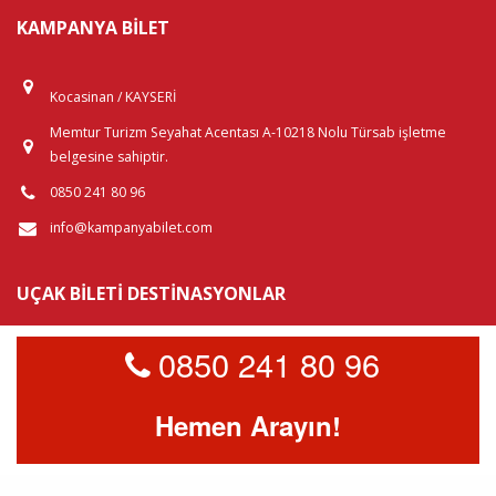
KAMPANYA BILET
Kocasinan / KAYSERİ
Memtur Turizm Seyahat Acentası A-10218 Nolu Türsab işletme
belgesine sahiptir.
0850 241 80 96
info@kampanyabilet.com
UÇAK BILETI DESTINASYONLAR
Yurtiçi Uçak Biletleri
0850 241 80 96
Yurtdışı Uçak Biletleri
Hemen Arayın!